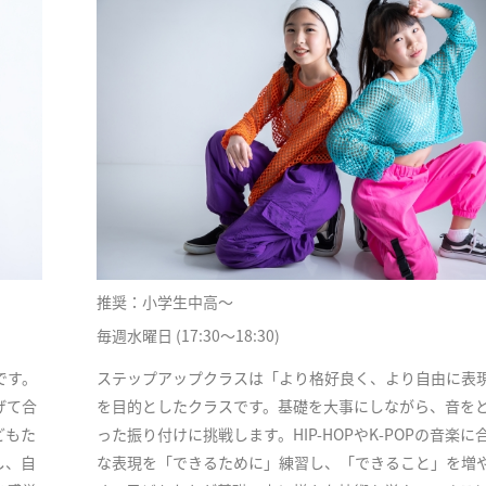
推奨：小学生中高〜
毎週水曜日 (17:30〜18:30)
です。
ステップアップクラスは「より格好良く、より自由に表
げて合
を目的としたクラスです。基礎を大事にしながら、音を
どもた
った振り付けに挑戦します。HIP-HOPやK-POPの音楽
し、自
な表現を「できるために」練習し、「できること」を増