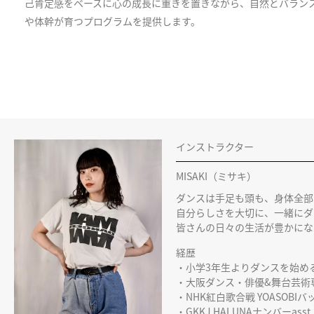
己肯定感をベースに心の成長に重きを置きながら、自然とバラン
や体幹が育つプログラムを提供します。
インストラクター
MISAKI（ミサキ）
ダンスは手足も頭も、身体全部
自分らしさを大切に、一緒にダ
皆さんの日々の生活が豊かにな
経歴
・小学3年生よりダンスを始め
・大阪ダンス・俳優&舞台芸術
・NHK紅白歌合戦 YOASOBI
・GKKJ HALUNAナンバーasst